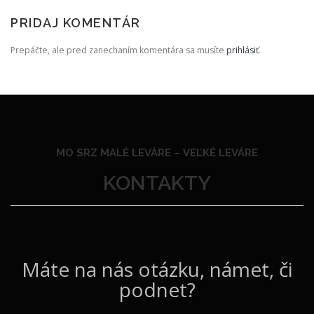
PRIDAJ KOMENTÁR
Prepáčte, ale pred zanechaním komentára sa musíte
prihlásiť
.
MO SRZ MALÉ LEVÁRE –
VEĽKÉ LEVÁRE
KONTAKTY
Máte na nás otázku, námet, či
podnet?