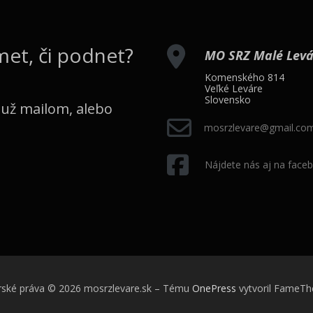
met, či podnet?
MO SRZ Malé Levár
Komenského 814
Veľké Leváre
Slovensko
 už mailom, alebo
mosrzlevare@gmail.co
Nájdete nás aj na face
rské práva © 2026 mosrzlevare.sk
–
Tému
OnePress
vytvoril FameT