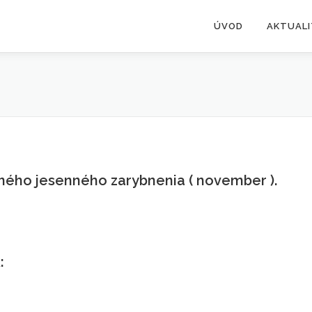
ÚVOD
AKTUAL
vného jesenného zarybnenia ( november ).
: