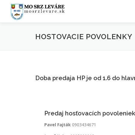
Prejsť
na
obsah
HOSTOVACIE POVOLENKY
Doba predaja HP je od 1.6 do hla
Predaj hosťovacích povoleniek
Pavel Fajták
0903434671