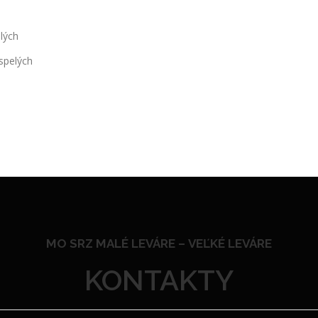
lých
spelých
MO SRZ MALÉ LEVÁRE –
VEĽKÉ LEVÁRE
KONTAKTY