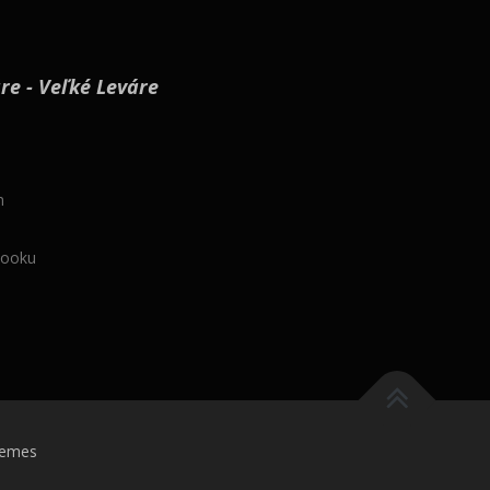
e - Veľké Leváre
m
booku
hemes