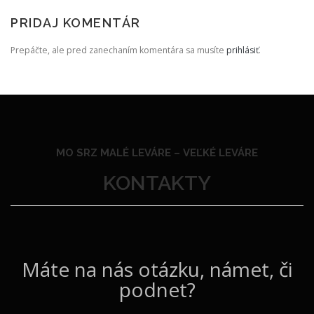
PRIDAJ KOMENTÁR
Prepáčte, ale pred zanechaním komentára sa musíte
prihlásiť
.
MO SRZ MALÉ LEVÁRE –
VEĽKÉ LEVÁRE
KONTAKTY
Máte na nás otázku, námet, či
podnet?