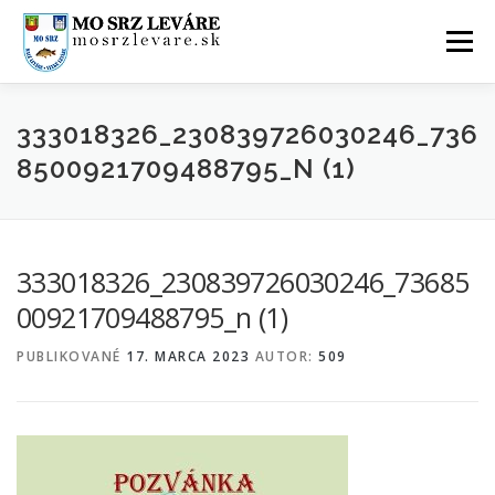
Prejsť
na
Menu
obsah
ÚVOD
AKTUALITY
O NÁS
FOTOGALÉRIA
333018326_230839726030246_736
8500921709488795_N (1)
KONTAKTY
GDPR
333018326_230839726030246_73685
00921709488795_n (1)
PUBLIKOVANÉ
17. MARCA 2023
AUTOR:
509