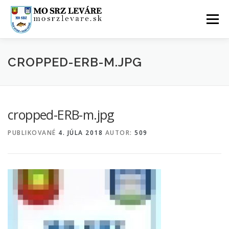
Prejsť
na
Menu
obsah
ÚVOD
AKTUALITY
O NÁS
FOTOGALÉRIA
CROPPED-ERB-M.JPG
KONTAKTY
GDPR
cropped-ERB-m.jpg
PUBLIKOVANÉ
4. JÚLA 2018
AUTOR:
509