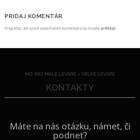
PRIDAJ KOMENTÁR
Prepáčte, ale pred zanechaním komentára sa musíte
prihlásiť
.
MO SRZ MALÉ LEVÁRE –
VEĽKÉ LEVÁRE
KONTAKTY
Máte na nás otázku, námet, či
podnet?