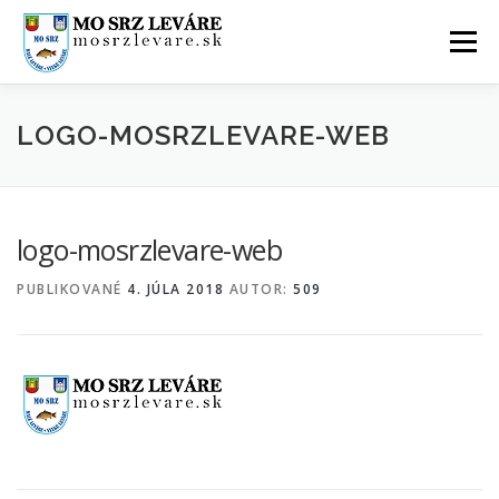
Prejsť
na
Menu
obsah
ÚVOD
AKTUALITY
O NÁS
FOTOGALÉRIA
LOGO-MOSRZLEVARE-WEB
KONTAKTY
GDPR
logo-mosrzlevare-web
PUBLIKOVANÉ
4. JÚLA 2018
AUTOR:
509