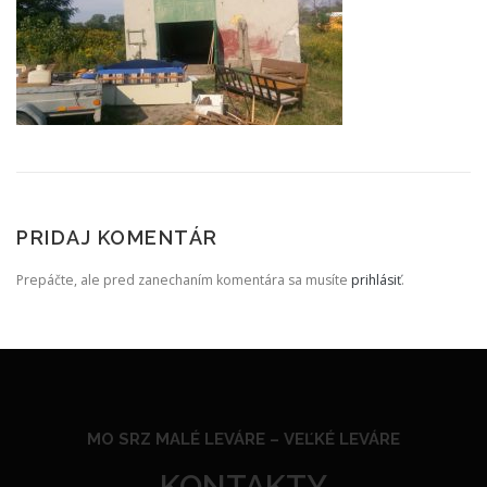
PRIDAJ KOMENTÁR
Prepáčte, ale pred zanechaním komentára sa musíte
prihlásiť
.
MO SRZ MALÉ LEVÁRE –
VEĽKÉ LEVÁRE
KONTAKTY