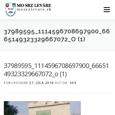
Prejsť
na
Menu
obsah
ÚVOD
AKTUALITY
O NÁS
FOTOGALÉRIA
37989595_1114596708697900_66
65149323329667072_O (1)
KONTAKTY
GDPR
37989595_1114596708697900_66651
49323329667072_o (1)
PUBLIKOVANÉ
31. JÚLA 2018
AUTOR:
509