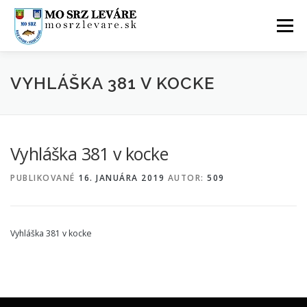
Prejsť
na
Menu
obsah
ÚVOD
AKTUALITY
O NÁS
FOTOGALÉRIA
VYHLÁŠKA 381 V KOCKE
KONTAKTY
GDPR
Vyhláška 381 v kocke
PUBLIKOVANÉ
16. JANUÁRA 2019
AUTOR:
509
Vyhláška 381 v kocke